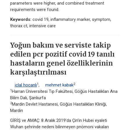
parameters were higher, and combined treatment
requirements were found.
Keywords:
covid 19, inflammatory marker, symptom,
thorax ct, intensive care
Yoğun bakım ve serviste takip
edilen pcr pozitif covid 19 tanılı
hastaların genel özelliklerinin
karşılaştırılması
1
2
iclal hocanlı
,
mehmet kabak
1
Harran Üniversitesi Tıp Fakültesi, Göğüs Hastalıkları Ana
Bilim Dalı, Şanlıurfa
2
Mardin Devlet Hastanesi, Göğüs Hastalıkları Kliniği,
Mardin
GİRİŞ ve AMAÇ: 8 Aralık 2019’da Çin’in Hubei eyaleti
Wuhan şehrinde nedeni bilinmeyen pnömoni vakaları