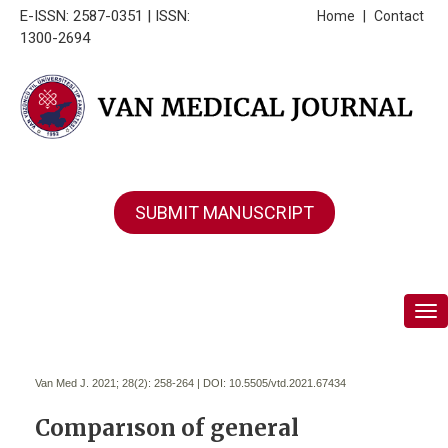
E-ISSN: 2587-0351 | ISSN:
Home
|
Contact
1300-2694
SUBMIT MANUSCRIPT
Tog
Van Med J. 2021; 28(2):
258-264 | DOI:
10.5505/vtd.2021.67434
Comparıson of general