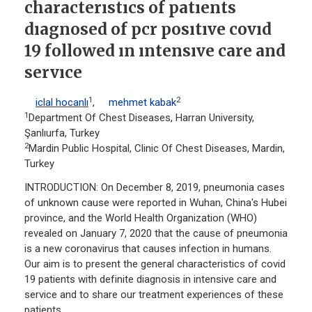
characterıstıcs of patıents
dıagnosed of pcr posıtıve covıd
19 followed ın ıntensıve care and
servıce
1
2
iclal hocanlı
,
mehmet kabak
1
Department Of Chest Diseases, Harran University,
Şanlıurfa, Turkey
2
Mardin Public Hospital, Clinic Of Chest Diseases, Mardin,
Turkey
INTRODUCTION: On December 8, 2019, pneumonia cases
of unknown cause were reported in Wuhan, China's Hubei
province, and the World Health Organization (WHO)
revealed on January 7, 2020 that the cause of pneumonia
is a new coronavirus that causes infection in humans.
Our aim is to present the general characteristics of covid
19 patients with definite diagnosis in intensive care and
service and to share our treatment experiences of these
patients.