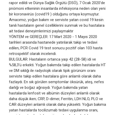
rapor edildi ve Dünya Sağlık Örgütü (DSÖ), 7 Ocak 2020’de
pnömoni etkeninin insanlarda infeksiyona neden olan yeni
bir koronavirüs (covid19 ) olduğunu ortaya koymuştur.
Amacımız, yoğun bakım ve serviste yatan covid 19 kesin
tanılı hastaların genel özelliklerini sunmak ve bu hastalara
ait tedavi deneyimlerimizi paylaşmaktır
YÖNTEM ve GEREÇLER: 17 Mart 2020 - 1 Mayıs 2020
tarihleri arasında hastanede yatırılarak takip ve tedavi
edilen, PCR Covid 19 test sonucu pozitif olan 103 hasta
retrospektif olarak incelendi.
BULGULAR: Hastaların ortanca yaşı 42 (28-58) idi ve
%58,3’ü erkekti. Yoğun bakımda takip edilen hastalarda HT
ve DM sıklığı ile radyolojik olarak tipik görünüm oranı
serviste takip edilen hastalara göre anlamlı olarak daha
fazlaydı. En sık görülen semptomlar öksürük, ateş, nefes
darlığı ve boğaz ağrısıydı. Yoğun bakımda yatan
hastalarda lenfosit ve albümin düzeyleri anlamlı olarak
daha düşük iken; CRP, D-dimer, Ferritin, LDH NLO, PLO ve
CAR düzeyleri anlamlı olarak daha yüksekti. Yoğun bakıma
yatan hastalarda tocilizumab tedavi uygulanma oranı,