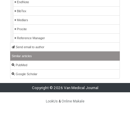
EndNote
BibTex
Medlars
Procite
Reference Manager
Send email to author
Similar articles
PubMed
Google Scholar
Copyright © 2026 Van Medical Journal
LookUs
&
Online Makale