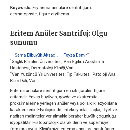
Keywords:
Erythema annulare centrifigum,
dermatophyte, figure erythema.
Eritem Anüler Santrifuj: Olgu
sunumu
1
2
Sema Elibüyük Aksaç
,
Feyza Demir
1
Sağlık Bilimleri Üniversitesi, Van Eğitim Araştırma
Hastanesi, Dermatoloji Kliniği,Van
2
Van Yüzüncü Yıl Üniversitesi Tıp Fakültesi, Patoloji Ana
Bilim Dalı, Van
Eritema annulare sentrifigum en sık görülen figüre
eritemdir. Yavaş büyüyen, gövde ve ekstremite
proksimallerine yerleşen anüler veya polisiklik lezyonlarla
karakterizedir. Etyolojisinde enfeksiyonlar, ilaçlar, diyet ve
nadiren maliniteler yer almakla beraber büyük çoğunluğu
idyopatiktir. Histopatolojik olarak derin ve süperfisyel
formlara ayrılır. Kliniğimize eritema annulare sentrifigum