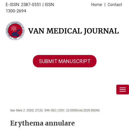
E-ISSN: 2587-0351 | ISSN:
Home
|
Contact
1300-2694
SUBMIT MANUSCRIPT
Tog
Van Med J. 2020; 27(3):
349-352 | DOI:
10.5505/vtd.2020.89266
Erythema annulare